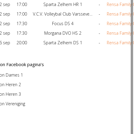
2 sep
17:00
Sparta Zelhem HR 1
-
Rensa Family 
2 sep
17:00
V.C.V. Volleybal Club Varsseveld DS 1
-
Rensa Family 
2 sep
17:30
Focus DS 4
-
Rensa Family 
2 sep
17:30
Morgana DVO HS 2
-
Rensa Family 
6 sep
20:00
Sparta Zelhem DS 1
-
Rensa Family 
ion Facebook pagina’s
ion Dames 1
ion Heren 2
ion Heren 3
on Vereniging