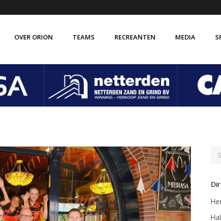
OVER ORION
TEAMS
RECREANTEN
MEDIA
S
de vereniging Orion
Verenigingsbrede gedragscode
isatie
Vertrouwenscontactpersoon
 ABC
VOG verklaring
 historie
Vakkundige trainer-coaches
Di
Her
Hal