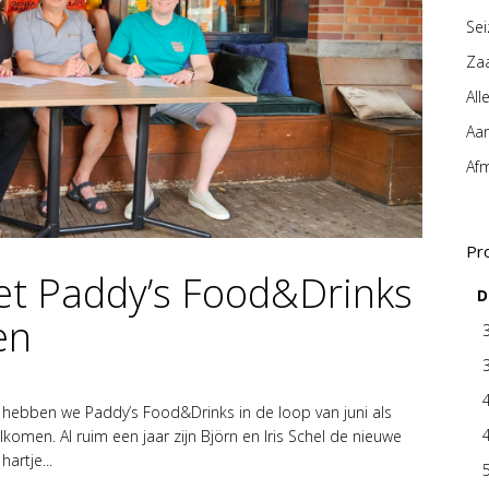
Se
Za
All
Aa
Af
Pr
et Paddy’s Food&Drinks
D
en
hebben we Paddy’s Food&Drinks in de loop van juni als
men. Al ruim een jaar zijn Björn en Iris Schel de nieuwe
artje...