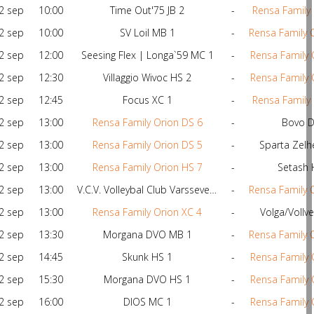
2 sep
10:00
Time Out'75 JB 2
-
Rensa Family 
2 sep
10:00
SV Loil MB 1
-
Rensa Family 
2 sep
12:00
Seesing Flex | Longa`59 MC 1
-
Rensa Family 
2 sep
12:30
Villaggio Wivoc HS 2
-
Rensa Family 
2 sep
12:45
Focus XC 1
-
Rensa Family 
2 sep
13:00
Rensa Family Orion DS 6
-
Bovo D
2 sep
13:00
Rensa Family Orion DS 5
-
Sparta Zel
2 sep
13:00
Rensa Family Orion HS 7
-
Setash 
2 sep
13:00
V.C.V. Volleybal Club Varsseveld MB 1
-
Rensa Family 
2 sep
13:00
Rensa Family Orion XC 4
-
Volga/Vollve
2 sep
13:30
Morgana DVO MB 1
-
Rensa Family 
2 sep
14:45
Skunk HS 1
-
Rensa Family 
2 sep
15:30
Morgana DVO HS 1
-
Rensa Family 
2 sep
16:00
DIOS MC 1
-
Rensa Family 