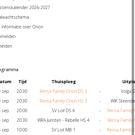
izoenskalender 2026-2027
alwachtschema
e informatie over Orion
nmelden
melden
ogramma
atum
Tijd
Thuisploeg
Uitpl
3 sep
20:30
Rensa Family Orion DS 3
-
Volga 
3 sep
20:30
Rensa Family Orion HS 3
-
WIK Steende
4 sep
20:00
SV Loil DS 4
-
Rensa Family 
4 sep
20:30
WRA Juristen - Rebelle HS 4
-
Rensa Family 
5 sep
10:00
SV Loil MB 1
-
Rensa Family 