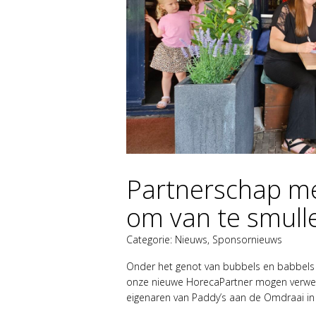
Partnerschap m
om van te smull
Categorie:
Nieuws
,
Sponsornieuws
Onder het genot van bubbels en babbels 
onze nieuwe HorecaPartner mogen verwelko
eigenaren van Paddy’s aan de Omdraai in h