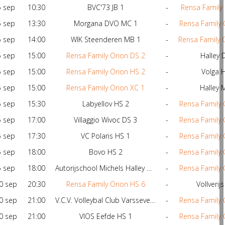
5 sep
10:30
BVC'73 JB 1
-
Rensa Family 
5 sep
13:30
Morgana DVO MC 1
-
Rensa Family 
5 sep
14:00
WIK Steenderen MB 1
-
Rensa Family 
5 sep
15:00
Rensa Family Orion DS 2
-
Halley 
5 sep
15:00
Rensa Family Orion HS 2
-
Volga 
5 sep
15:00
Rensa Family Orion XC 1
-
Halley 
5 sep
15:30
Labyellov HS 2
-
Rensa Family 
5 sep
17:00
Villaggio Wivoc DS 3
-
Rensa Family 
5 sep
17:30
VC Polaris HS 1
-
Rensa Family 
5 sep
18:00
Bovo HS 2
-
Rensa Family 
5 sep
18:00
Autorijschool Michels Halley DS 1
-
Rensa Family 
0 sep
20:30
Rensa Family Orion HS 6
-
Vollverij
0 sep
21:00
V.C.V. Volleybal Club Varsseveld DS 4
-
Rensa Family 
0 sep
21:00
VIOS Eefde HS 1
-
Rensa Family 