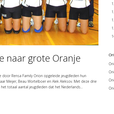
1
1
1
1
1
e naar grote Oranje
Or
Or
Or
ie door Rensa Family Orion opgeleide jeugdleden hun
Or
 Saar Meijer, Beau Wortelboer en Alek Aleksov. Met deze drie
het totaal aantal jeugdleden dat het Nederlands...
Ori