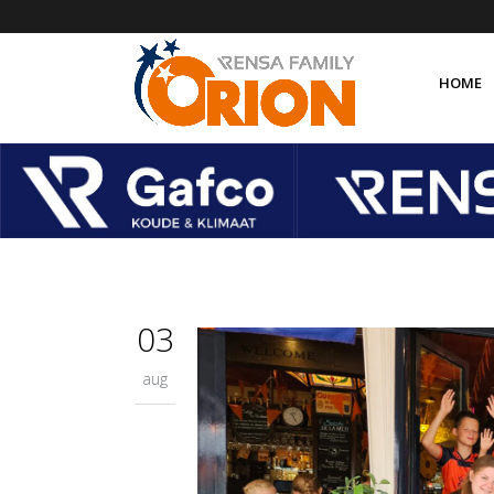
HOME
Over 
Organ
Orion
Orion
03
aug