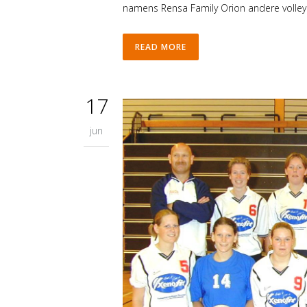
namens Rensa Family Orion andere volleyb
READ MORE
17
jun