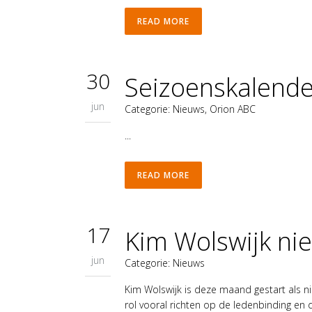
READ MORE
30
Seizoenskalend
jun
Categorie:
Nieuws
,
Orion ABC
...
READ MORE
17
Kim Wolswijk ni
jun
Categorie:
Nieuws
Kim Wolswijk is deze maand gestart als n
rol vooral richten op de ledenbinding en 