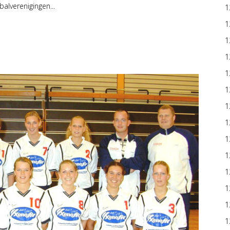
alverenigingen...
1
1
1
1
1
1
1
1
1
1
1
1
1
1