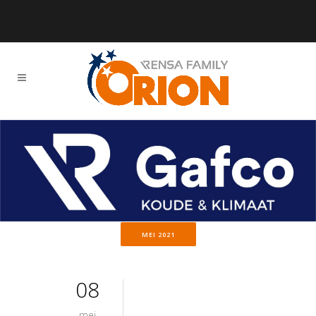
MEI 2021
08
mei