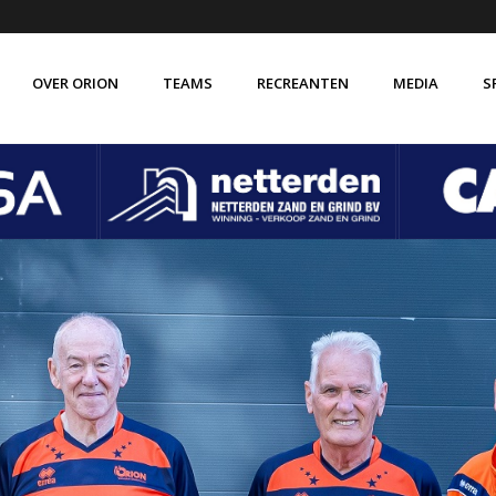
OVER ORION
TEAMS
RECREANTEN
MEDIA
S
de vereniging Orion
Verenigingsbrede gedragscode
isatie
Vertrouwenscontactpersoon
 ABC
VOG verklaring
 historie
Vakkundige trainer-coaches