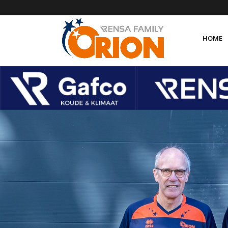
HOME
Over 
Organ
Orion
Orion