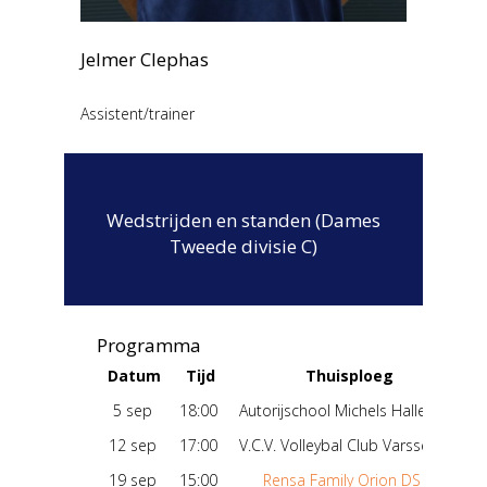
Jelmer Clephas
Assistent/trainer
Wedstrijden en standen (Dames
Tweede divisie C)
Programma
Datum
Tijd
Thuisploeg
5 sep
18:00
Autorijschool Michels Halley DS 1
-
12 sep
17:00
V.C.V. Volleybal Club Varsseveld DS 1
-
19 sep
15:00
Rensa Family Orion DS 1
-