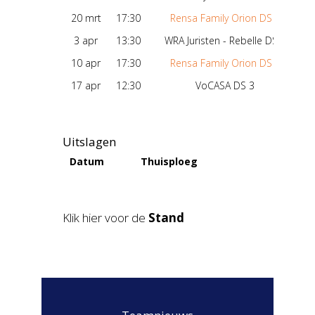
20 mrt
17:30
Rensa Family Orion DS 1
-
3 apr
13:30
WRA Juristen - Rebelle DS 1
-
10 apr
17:30
Rensa Family Orion DS 1
-
17 apr
12:30
VoCASA DS 3
-
Uitslagen
Datum
Thuisploeg
Uitploe
Klik hier voor de
Stand