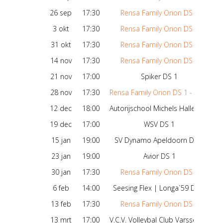
26 sep
17:30
Rensa Family Orion DS 1
-
3 okt
17:30
Rensa Family Orion DS 1
-
31 okt
17:30
Rensa Family Orion DS 1
-
14 nov
17:30
Rensa Family Orion DS 1
-
21 nov
17:00
Spiker DS 1
-
28 nov
17:30
Rensa Family Orion DS 1 - WRA Juristen
-
12 dec
18:00
Autorijschool Michels Halley DS 1
-
19 dec
17:00
WSV DS 1
-
15 jan
19:00
SV Dynamo Apeldoorn DS 4
-
23 jan
19:00
Avior DS 1
-
30 jan
17:30
Rensa Family Orion DS 1
-
6 feb
14:00
Seesing Flex | Longa`59 DS 2
-
13 feb
17:30
Rensa Family Orion DS 1
-
13 mrt
17:00
V.C.V. Volleybal Club Varsseveld DS 1
-