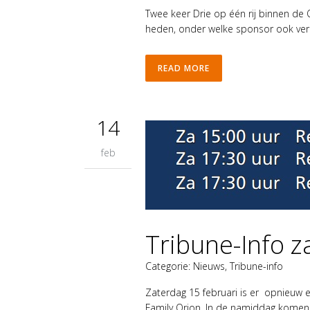
Twee keer Drie op één rij binnen de Or
heden, onder welke sponsor ook verd
READ MORE
14
feb
Tribune-Info z
Categorie:
Nieuws
,
Tribune-info
Zaterdag 15 februari is er opnieuw 
Family Orion. In de namiddag komen d