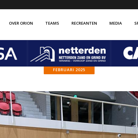
OVER ORION
TEAMS
RECREANTEN
MEDIA
S
de vereniging Orion
Verenigingsbrede gedragscode
isatie
Vertrouwenscontactpersoon
FEBRUARI 2025
 ABC
VOG verklaring
 historie
Vakkundige trainer-coaches