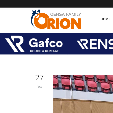
HOME
Over 
Organ
Orion
Orion
27
feb