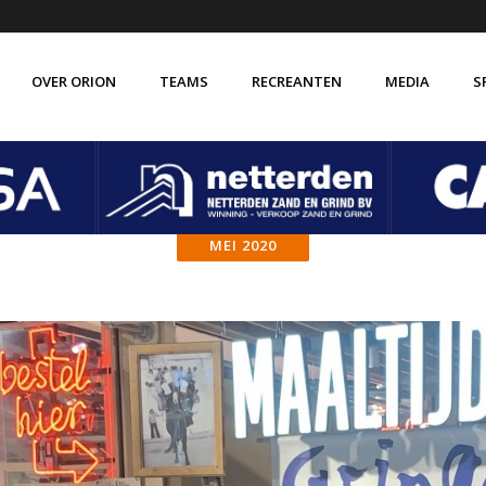
OVER ORION
TEAMS
RECREANTEN
MEDIA
S
de vereniging Orion
Verenigingsbrede gedragscode
isatie
Vertrouwenscontactpersoon
MEI 2020
 ABC
VOG verklaring
 historie
Vakkundige trainer-coaches