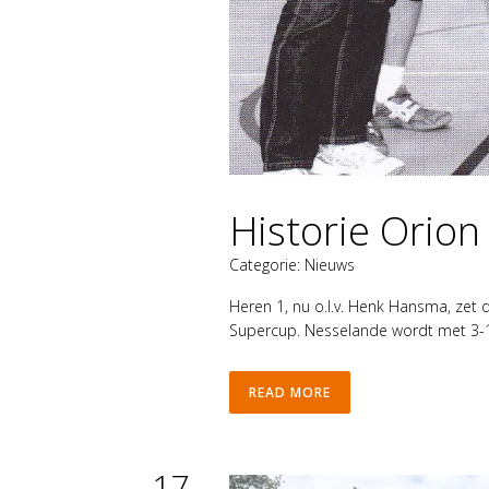
Historie Orio
Categorie:
Nieuws
Heren 1, nu o.l.v. Henk Hansma, zet 
Supercup. Nesselande wordt met 3-1 
READ MORE
17