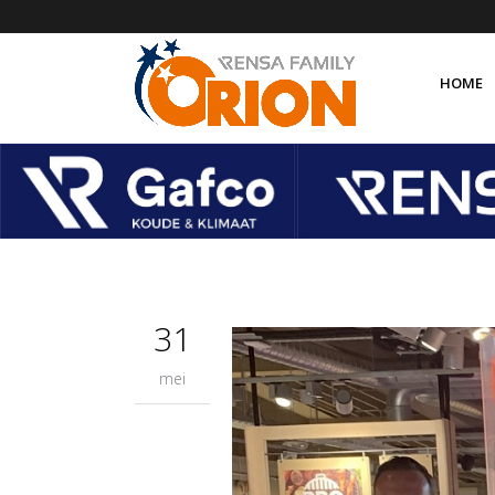
HOME
Over 
Organ
Orion
Orion
31
mei