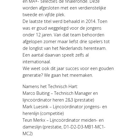
en MA+- selecties de finaleronde. Deze
worden afgesloten met een verdienstelijke
tweede en vijfde plek.
De laatste titel werd behaald in 2014. Toen
was er goud weggelegd voor de jongens
onder 12 jaren. Van dat team behoorden
afgelopen zomer maar liefst drie spelers tot
de longlist van het Nederlands herenteam.
Een aantal daarvan speelt zelfs al
internationaal.
Wie weet ook dit jaar succes voor een gouden
generatie? We gaan het meemaken.
Namens het Technisch Hart:
Marco Buiting – Technisch Manager en
lijncoördinator heren 2&3 (prestatie)
Mark Luesink – Lijncoördinator jongens- en
herenlijn (competitie)
Teun Merkx – Lijncoördinator meiden- en
dameslijn (prestatie, D1-D2-D3-MB1-MC1-
MC2)