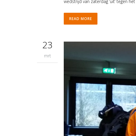
wedstrijd van zaterdag ‘uit’ tegen 
READ MORE
23
mrt