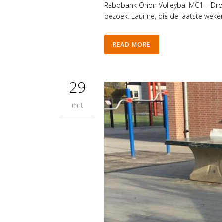
Rabobank Orion Volleybal MC1 – Dros-
bezoek. Laurine, die de laatste weken
READ MORE
29
mrt