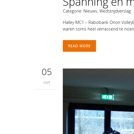
Spanning en m
Categorie:
Nieuws
,
Wedstrijdverslag
Halley MC1 – Rabobank Orion Volleyb
waren soms heel verrassend te noem
READ MORE
05
mrt