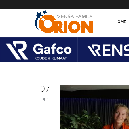
HOME
Over 
Organ
Orion
Orion
07
apr