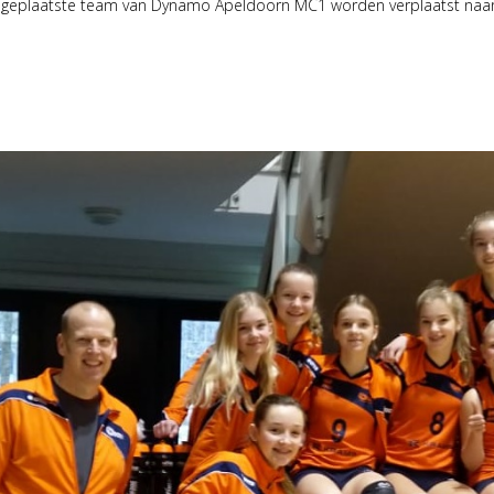
het geplaatste team van Dynamo Apeldoorn MC1 worden verplaatst naar.