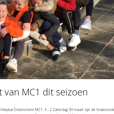
t van MC1 dit seizoen
lleybal Doetinchem MC1: 3 - 2 Zaterdag 30 maart zijn de finalero