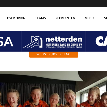
OVER ORION
TEAMS
RECREANTEN
MEDIA
S
de vereniging Orion
Verenigingsbrede gedragscode
isatie
Vertrouwenscontactpersoon
WEDSTRIJDVERSLAG
 ABC
VOG verklaring
 historie
Vakkundige trainer-coaches