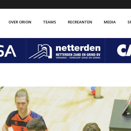
OVER ORION
TEAMS
RECREANTEN
MEDIA
S
de vereniging Orion
Verenigingsbrede gedragscode
isatie
Vertrouwenscontactpersoon
 ABC
VOG verklaring
 historie
Vakkundige trainer-coaches