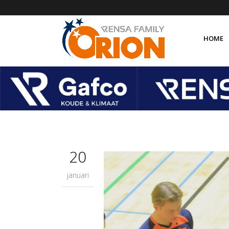
HOME
Over 
Organ
Orion
Orion
20
januari