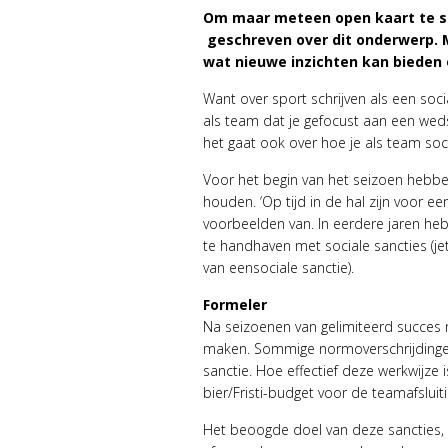
Om maar meteen open kaart te sp
geschreven over dit onderwerp. M
wat nieuwe inzichten kan bieden e
Want over sport schrijven als een soc
als team dat je gefocust aan een wedst
het gaat ook over hoe je als team so
Voor het begin van het seizoen hebbe
houden. ‘Op tijd in de hal zijn voor een
voorbeelden van. In eerdere jaren he
te handhaven met sociale sancties (j
van eensociale sanctie).
Formeler
Na seizoenen van gelimiteerd succes
maken. Sommige normoverschrijdingen
sanctie. Hoe effectief deze werkwijze
bier/Fristi-budget voor de teamafsluiti
Het beoogde doel van deze sancties, so