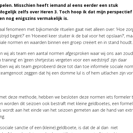
elen. Misschien heeft iemand al eens eerder een stuk
ogelijk zelfs over Heren 3. Toch hoop ik dat mijn perspectief
n nog enigszins vermakelijk is.
iaal fenomeen met bijkomende rituelen gaat niet alleen over: ‘Hoe zorg
rijd begint?’ en ‘Hoeveel keer stuiter ik de bal voor het opslaan?’, ma
ciale normen en waarden binnen een groep creëert en in stand houdt.
n wij als team een aantal normen afgesproken waar wij ons aan zou
 training’ en ‘geen shirtjestas vergeten voor een wedstrijd’ zijn daar
bben wij als team geprobeerd deze tot dan toe informele sociale no
eteamgenoot zeggen dat hij een domme lul is of hem uitlachen zijn v
 met deze methode, hebben we besloten deze normen iets formeler 
 worden dit seizoen ook bestraft met kleine geldboetes, een formel
 is wordt aan het einde van het seizoen gemeten aan de hand van extr
ng.
ciale sanctie of een (kleine) geldboete, is dat de al dan niet