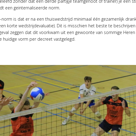
efd zonder dat een derde partij(je teamgenoot of trainer) je een st
rdt een geïnternaliseerde norm.
norm is dat er na een thuiswedstrijd minimaal één gezamenlijk drank
en korte wedstrijdevaluatie). Dit is misschien het beste te beschrijven
s geval zeggen dat dit voorkwam uit een gewoonte van sommige Heren
de huidige vorm per decreet vastgelegd.