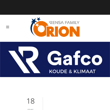
18
mei