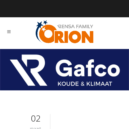
02
maart