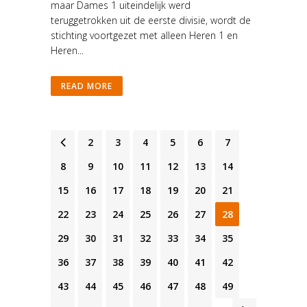
maar Dames 1 uiteindelijk werd
teruggetrokken uit de eerste divisie, wordt de
stichting voortgezet met alleen Heren 1 en
Heren...
READ MORE
1
2
3
4
5
6
7
8
9
10
11
12
13
14
15
16
17
18
19
20
21
22
23
24
25
26
27
28
29
30
31
32
33
34
35
36
37
38
39
40
41
42
43
44
45
46
47
48
49