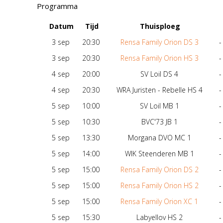
Programma
Datum
Tijd
Thuisploeg
3 sep
20:30
Rensa Family Orion DS 3
-
3 sep
20:30
Rensa Family Orion HS 3
-
4 sep
20:00
SV Loil DS 4
-
4 sep
20:30
WRA Juristen - Rebelle HS 4
-
5 sep
10:00
SV Loil MB 1
-
5 sep
10:30
BVC'73 JB 1
-
5 sep
13:30
Morgana DVO MC 1
-
5 sep
14:00
WIK Steenderen MB 1
-
5 sep
15:00
Rensa Family Orion DS 2
-
5 sep
15:00
Rensa Family Orion HS 2
-
5 sep
15:00
Rensa Family Orion XC 1
-
5 sep
15:30
Labyellov HS 2
-