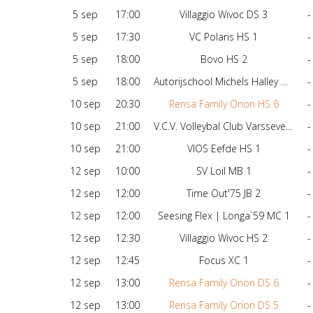
5 sep
17:00
Villaggio Wivoc DS 3
-
5 sep
17:30
VC Polaris HS 1
-
5 sep
18:00
Bovo HS 2
-
5 sep
18:00
Autorijschool Michels Halley DS 1
-
10 sep
20:30
Rensa Family Orion HS 6
-
10 sep
21:00
V.C.V. Volleybal Club Varsseveld DS 4
-
10 sep
21:00
VIOS Eefde HS 1
-
12 sep
10:00
SV Loil MB 1
-
12 sep
12:00
Time Out'75 JB 2
-
12 sep
12:00
Seesing Flex | Longa`59 MC 1
-
12 sep
12:30
Villaggio Wivoc HS 2
-
12 sep
12:45
Focus XC 1
-
12 sep
13:00
Rensa Family Orion DS 6
-
12 sep
13:00
Rensa Family Orion DS 5
-