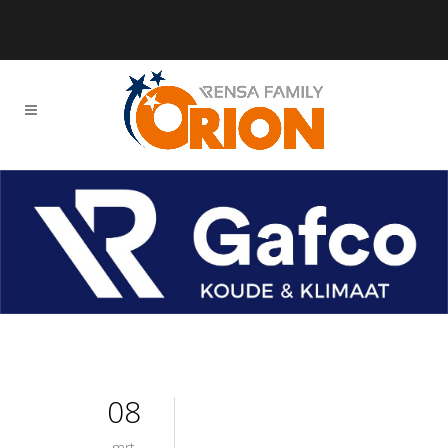
08
mrt