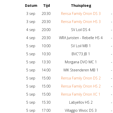
Datum
Tijd
Thuisploeg
3 sep
20:30
Rensa Family Orion DS 3
-
3 sep
20:30
Rensa Family Orion HS 3
-
4 sep
20:00
SV Loil DS 4
-
4 sep
20:30
WRA Juristen - Rebelle HS 4
-
5 sep
10:00
SV Loil MB 1
-
5 sep
10:30
BVC'73 JB 1
-
5 sep
13:30
Morgana DVO MC 1
-
5 sep
14:00
WIK Steenderen MB 1
-
5 sep
15:00
Rensa Family Orion DS 2
-
5 sep
15:00
Rensa Family Orion HS 2
-
5 sep
15:00
Rensa Family Orion XC 1
-
5 sep
15:30
Labyellov HS 2
-
5 sep
17:00
Villaggio Wivoc DS 3
-