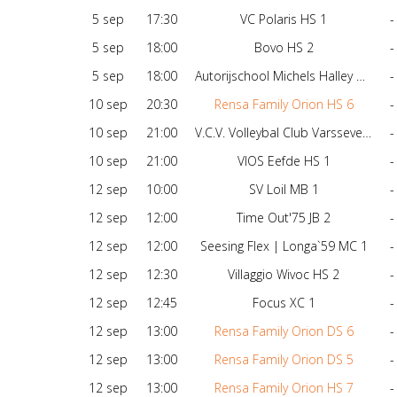
5 sep
17:30
VC Polaris HS 1
-
5 sep
18:00
Bovo HS 2
-
5 sep
18:00
Autorijschool Michels Halley DS 1
-
10 sep
20:30
Rensa Family Orion HS 6
-
10 sep
21:00
V.C.V. Volleybal Club Varsseveld DS 4
-
10 sep
21:00
VIOS Eefde HS 1
-
12 sep
10:00
SV Loil MB 1
-
12 sep
12:00
Time Out'75 JB 2
-
12 sep
12:00
Seesing Flex | Longa`59 MC 1
-
12 sep
12:30
Villaggio Wivoc HS 2
-
12 sep
12:45
Focus XC 1
-
12 sep
13:00
Rensa Family Orion DS 6
-
12 sep
13:00
Rensa Family Orion DS 5
-
12 sep
13:00
Rensa Family Orion HS 7
-