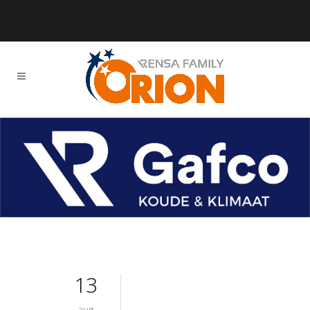
13
aug