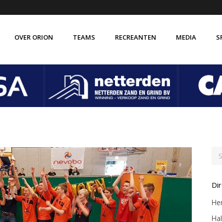
OVER ORION
TEAMS
RECREANTEN
MEDIA
S
de vereniging Orion
Verenigingsbrede gedragscode
isatie
Vertrouwenscontactpersoon
 ABC
VOG verklaring
 historie
Vakkundige trainer-coaches
Di
Her
Hal