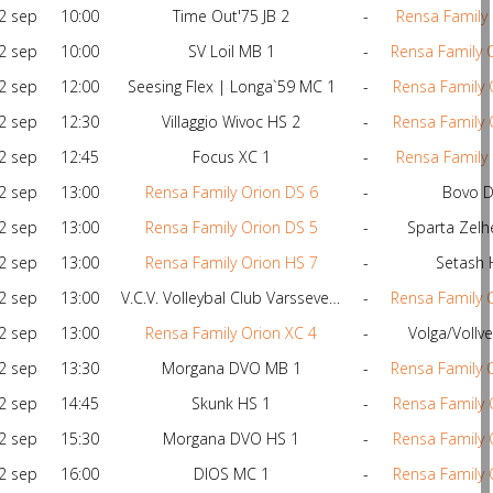
2 sep
10:00
Time Out'75 JB 2
-
Rensa Family 
2 sep
10:00
SV Loil MB 1
-
Rensa Family 
2 sep
12:00
Seesing Flex | Longa`59 MC 1
-
Rensa Family 
2 sep
12:30
Villaggio Wivoc HS 2
-
Rensa Family 
2 sep
12:45
Focus XC 1
-
Rensa Family 
2 sep
13:00
Rensa Family Orion DS 6
-
Bovo D
2 sep
13:00
Rensa Family Orion DS 5
-
Sparta Zel
2 sep
13:00
Rensa Family Orion HS 7
-
Setash 
2 sep
13:00
V.C.V. Volleybal Club Varsseveld MB 1
-
Rensa Family 
2 sep
13:00
Rensa Family Orion XC 4
-
Volga/Vollve
2 sep
13:30
Morgana DVO MB 1
-
Rensa Family 
2 sep
14:45
Skunk HS 1
-
Rensa Family 
2 sep
15:30
Morgana DVO HS 1
-
Rensa Family 
2 sep
16:00
DIOS MC 1
-
Rensa Family 