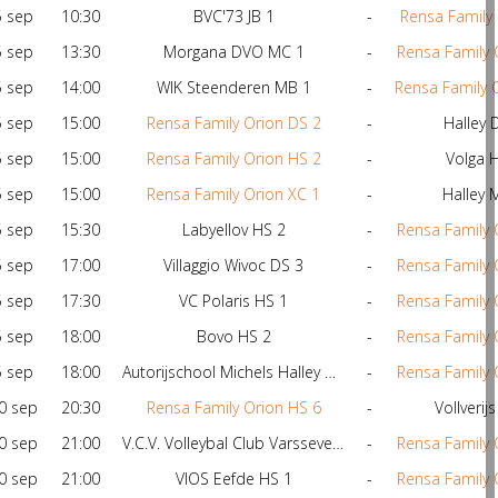
5 sep
10:30
BVC'73 JB 1
-
Rensa Family 
5 sep
13:30
Morgana DVO MC 1
-
Rensa Family 
5 sep
14:00
WIK Steenderen MB 1
-
Rensa Family 
5 sep
15:00
Rensa Family Orion DS 2
-
Halley 
5 sep
15:00
Rensa Family Orion HS 2
-
Volga 
5 sep
15:00
Rensa Family Orion XC 1
-
Halley 
5 sep
15:30
Labyellov HS 2
-
Rensa Family 
5 sep
17:00
Villaggio Wivoc DS 3
-
Rensa Family 
5 sep
17:30
VC Polaris HS 1
-
Rensa Family 
5 sep
18:00
Bovo HS 2
-
Rensa Family 
5 sep
18:00
Autorijschool Michels Halley DS 1
-
Rensa Family 
0 sep
20:30
Rensa Family Orion HS 6
-
Vollverij
0 sep
21:00
V.C.V. Volleybal Club Varsseveld DS 4
-
Rensa Family 
0 sep
21:00
VIOS Eefde HS 1
-
Rensa Family 