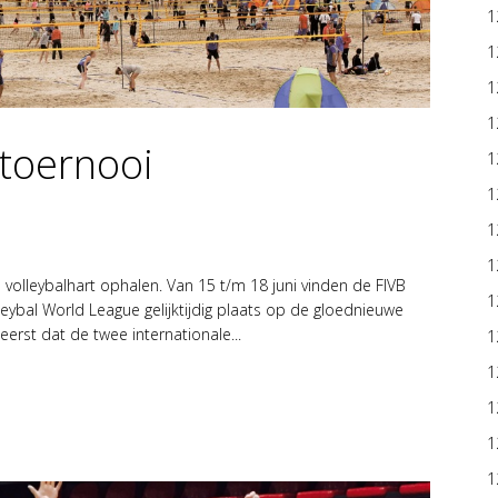
1
1
1
1
toernooi
1
1
1
1
volleybalhart ophalen. Van 15 t/m 18 juni vinden de FIVB
1
eybal World League gelijktijdig plaats op de gloednieuwe
erst dat de twee internationale...
1
1
1
1
1