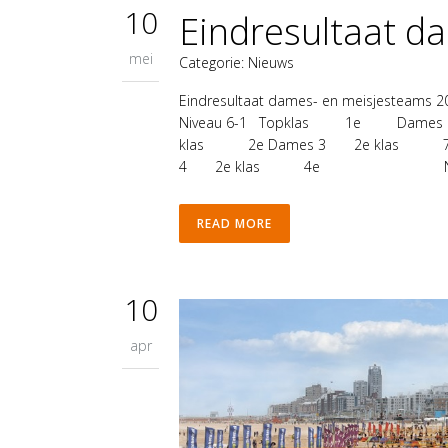
10
Eindresultaat d
mei
Categorie:
Nieuws
Eindresultaat dames- en meisjes
Niveau 6-1 Topklas 1e Da
klas 2e Dames 3 2e kla
4 2e klas 4e Niveau 
READ MORE
10
apr