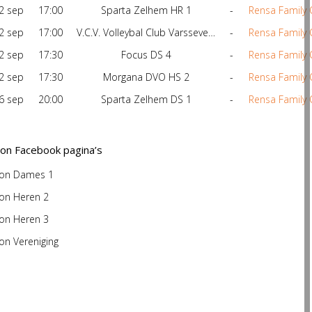
2 sep
17:00
Sparta Zelhem HR 1
-
Rensa Family 
2 sep
17:00
V.C.V. Volleybal Club Varsseveld DS 1
-
Rensa Family 
2 sep
17:30
Focus DS 4
-
Rensa Family 
2 sep
17:30
Morgana DVO HS 2
-
Rensa Family 
6 sep
20:00
Sparta Zelhem DS 1
-
Rensa Family 
ion Facebook pagina’s
ion Dames 1
ion Heren 2
ion Heren 3
on Vereniging