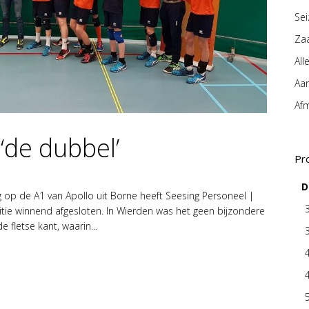
Se
Za
All
Aa
Af
‘de dubbel’
Pr
D
g op de A1 van Apollo uit Borne heeft Seesing Personeel |
ie winnend afgesloten. In Wierden was het geen bijzondere
e fletse kant, waarin...