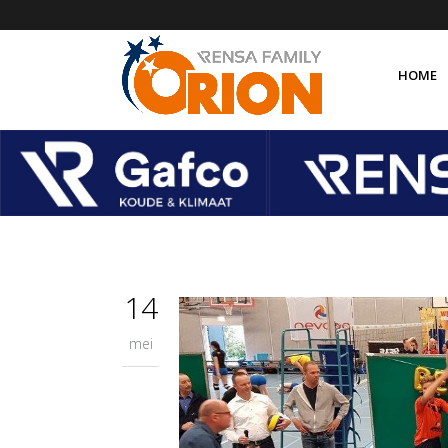
HOME
Over 
Organ
Orion
Orion
14
mei