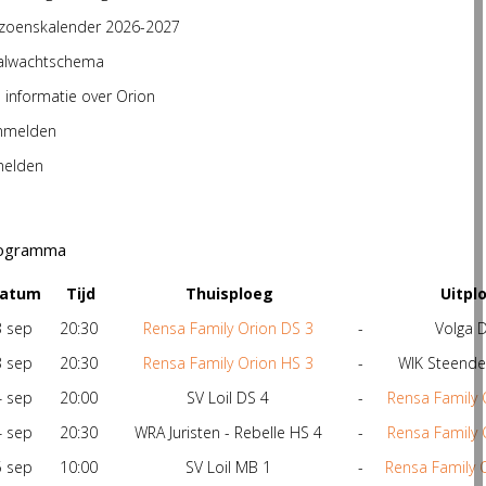
izoenskalender 2026-2027
alwachtschema
e informatie over Orion
nmelden
melden
ogramma
atum
Tijd
Thuisploeg
Uitpl
3 sep
20:30
Rensa Family Orion DS 3
-
Volga 
3 sep
20:30
Rensa Family Orion HS 3
-
WIK Steende
4 sep
20:00
SV Loil DS 4
-
Rensa Family 
4 sep
20:30
WRA Juristen - Rebelle HS 4
-
Rensa Family 
5 sep
10:00
SV Loil MB 1
-
Rensa Family 